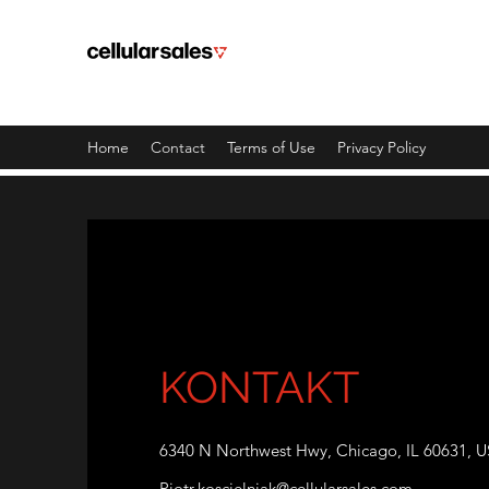
TELEFONY CHICAGO
Tutaj zaczynają się wspaniałe doś
Home
Contact
Terms of Use
Privacy Policy
KONTAKT
6340 N Northwest Hwy, Chicago, IL 60631, 
Piotr.koscielniak@cellularsales.com