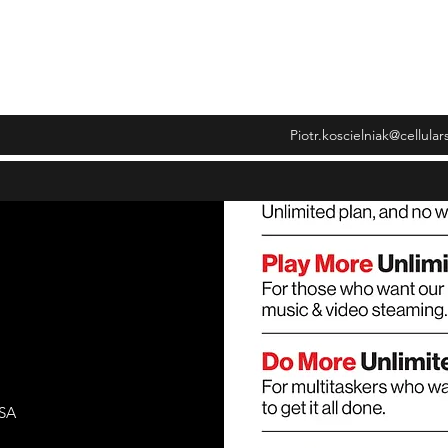
wiadczenia
Piotr.koscielniak@cellula
USA