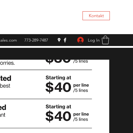
Kontakt
Log In
rsales.com
773-289-7487