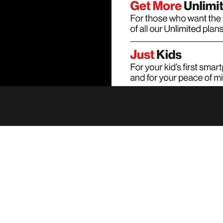
©2021 by telefonychicago.com. Proudly created with Wix.com