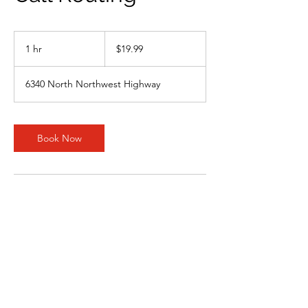
19.99
US
1 hr
1
$19.99
dollars
h
6340 North Northwest Highway
Book Now
Contact Details