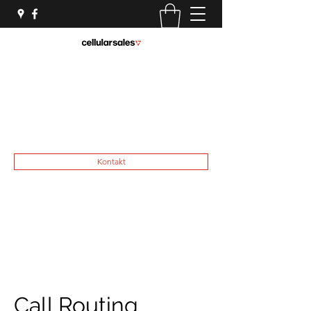
TELEFONY CHICAGO
Tutaj zaczynają się wspaniałe doświadczenia
Piotr.koscielniak@cellularsales.com
773-289-7487
Kontakt
Call Routing